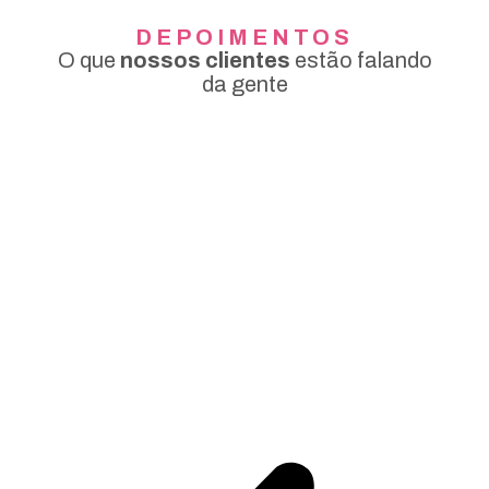
DEPOIMENTOS
O que
nossos clientes
estão falando
da gente
im
Obrigada a todos vcs, adorei o resultado
Ex
Tatiane Moreira
enc
u
é