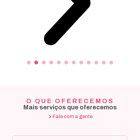
O QUE OFERECEMOS
Mais serviços que oferecemos
Fale com a gente
Mapeamento e
diagnóstico de
território
Realizamos o orçamento de acordo com
suas prioridades, alinhadas à sua situação