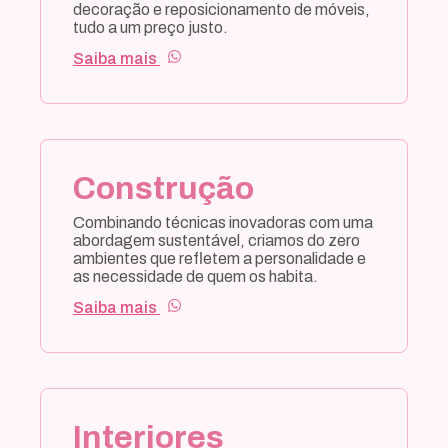
Construção
Combinando técnicas inovadoras com uma
abordagem sustentável, criamos do zero
ambientes que refletem a personalidade e
as necessidade de quem os habita.
Saiba mais
Interiores
Usufrua da essência de cada ambiente
com as nossas soluções de design de
interiores, que fará cada espaço ganhar
vida por meio de uma fusão única de
funcionalidade e estilo.
Saiba mais