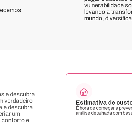
vulnerabilidade so
erecemos
levando a transfo
mundo, diversific
es e descubra
m verdadeiro
Estimativa de cust
a e descubra
É hora de começar a prever
criar um
análise detalhada com bas
 conforto e