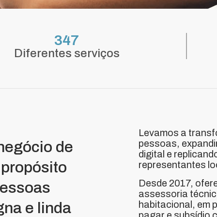
347
Diferentes serviços
Levamos a transf
pessoas, expandi
negócio de
digital e replican
propósito
representantes lo
Desde 2017, ofer
pessoas
assessoria técnic
habitacional, em 
na e linda
pagar e subsídio 