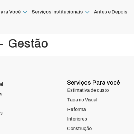
Para Você
Serviços Institucionais
Antes e Depois
– Gestão
Serviços Para você
al
Estimativa de custo
s
Tapa no Visual
g
Reforma
s
Interiores
Construção