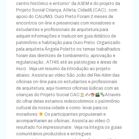
centro histórico e entorno” da A3EM e do projeto da
Projeto Social Criança, Atleta, Cidadã (CAC) , com
apoio do CAU/MG. Ouro Preto Foram 2 meses de
encontros on-line e presenciais com moradores e
estudantes e profissionais de arquitetura para
adquirir informações e traduzir em guia didático de
patrimônio e habitação para Ouro Preto .Organizado
pela arquiteta Ângela Poletto os temas trabalhados
foram das diretrizes de tombamento, aprovação e
regularização , ATHIS até as patologias e áreas de
risco . Veja um resumo da introdução ao projeto
abaixo: Assista ao vídeo São João del Rei Além das
oficinas on-line para os estudantes e profissionais
de arquitetura, aqui tivemos oficinas lúdicas com as
crianças do Projeto Social CAC
✍
Através
do olhar delas estamos redescobrimos o patrimônio
cultural da nossa cidade e como levar para os
moradores
Os participantes propuseram e
acompanharam as oficinas: Assista ao vídeo O
resultado foi impressionate . Veja na íntegra os guias
comunitários produzidos e entregues